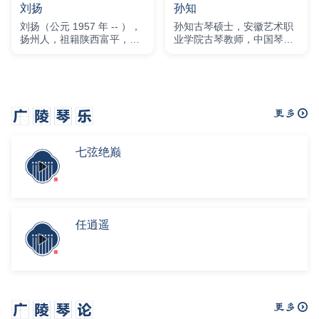
刘扬
孙知
刘扬（公元 1957 年 -- ），
孙知古琴硕士，安徽艺术职
扬州人，祖籍陕西富平，现
业学院古琴教师，中国琴会
代广陵派琴家。
理事，中国昆剧古琴研究会
会员，安徽民管学会常务理
事，安徽琴会副会长，中国
科学院合肥物质研究院共享
成长营成长导师，合肥一中
艺术指导……
七弦绝巅
任逍遥